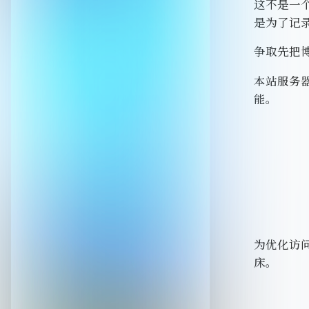
这不是一
是为了记
争取先把
本站服务
能。
为优化访
床。