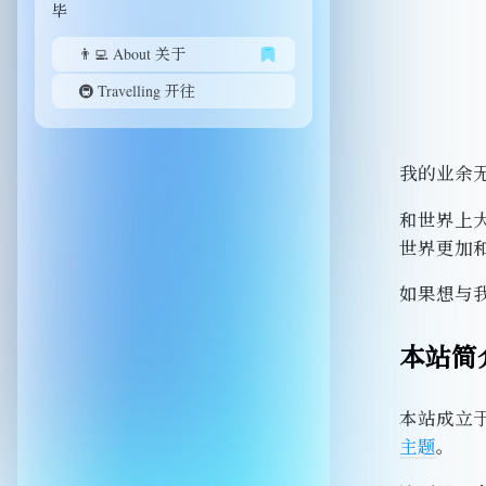
毕
👨‍💻 About 关于
🚇 Travelling 开往
我的业余无
和世界上
世界更加
如果想与
本站简
本站成立于
主题
。