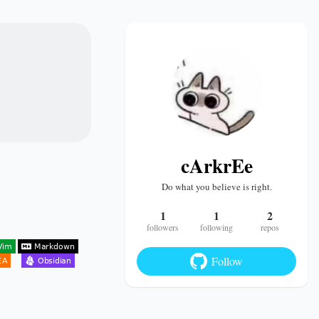
cArkrEe
Do what you believe is right.
1
1
2
followers
following
repos
Follow