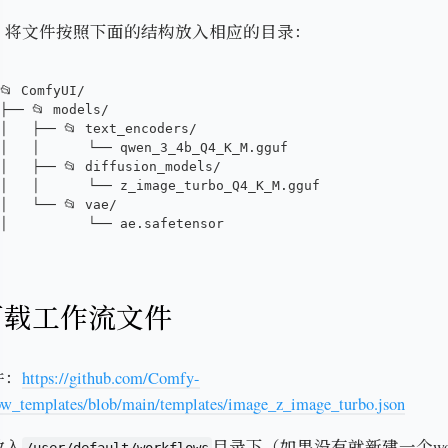
，将文件按照下面的结构放入相应的目录：
📂 ComfyUI/
├── 📂 models/
│   ├── 📂 text_encoders/
│   │      └── qwen_3_4b_Q4_K_M.gguf
│   ├── 📂 diffusion_models/
│   │      └── z_image_turbo_Q4_K_M.gguf
│   └── 📂 vae/
│          └── ae.safetensor
下载工作流文件
件：
https://github.com/Comfy-
w_templates/blob/main/templates/image_z_image_turbo.json
放入
目录下（如果没有就新建一个work
/user/default/workflows