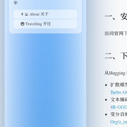
毕
一、安装
👨‍💻 About 关于
🚇 Travelling 开往
访问官网
二、
从Hugging
扩散模型：z
Turbo-G
文本编码器
4B-GGUF
变分自编码
Org/z_im