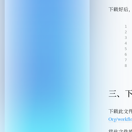
下载好后
1
2
3
4
5
6
7
8
三、
下载此文
Org/workflo
将此文件