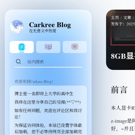
主页
文章
Carkree Blog
发布于：
2025
在无意义中热爱
8GB显
欢迎来到Carkree Blog!
前言
博主是一名即将上大学的高中生
我将在这里分享自己的见闻(*^▽^*)
本人显卡R
如有任何问题，欢迎在评论区和我讨
论！
z-ima
为保证访问体验，本站已设置字体最
好，~并且
后加载，您不必等待网页全部加载完