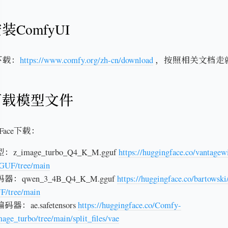
ComfyUI
下载：
https://www.comfy.org/zh-cn/download
，按照相关文档走
下载模型文件
 Face下载：
_image_turbo_Q4_K_M.gguf
https://huggingface.co/vantagew
GUF/tree/main
：qwen_3_4B_Q4_K_M.gguf
https://huggingface.co/bartows
/tree/main
器：ae.safetensors
https://huggingface.co/Comfy-
age_turbo/tree/main/split_files/vae