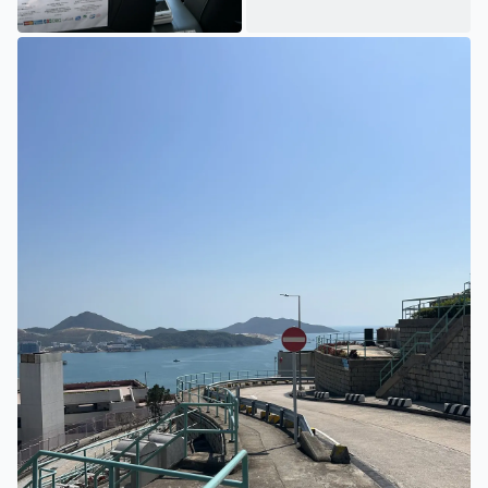
乘坐的士
油塘站外路牌