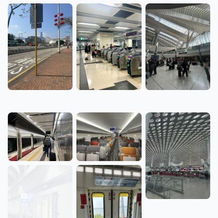
尖东站J口，在
https://blog.carkree.c
om/posts/202559313
0/#%E5%B0%96%E
6%B2%99%E5%92
%80 中有它之前的
尖东
样子
西九龙车站候车厅
1776066643165.web
1776066648501.web
p
p
1776066821715.web
p