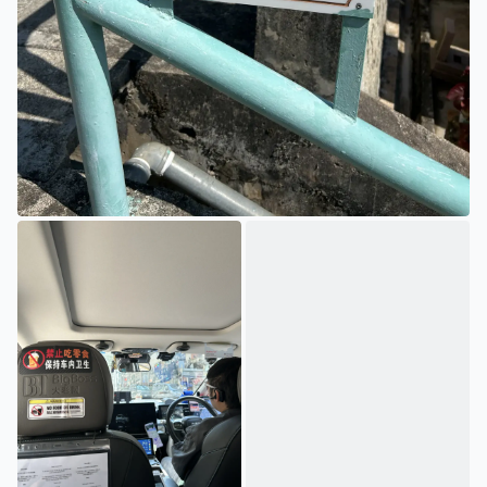
家驹墓位于15段6台